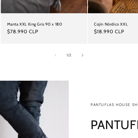
Manta XXL King Gris 90 x 180
Cojín Nórdico XXL
Precio
$78.990 CLP
Precio
$18.990 CLP
habitual
habitual
de
1
/
2
PANTUFLAS HOUSE SH
PANTUF