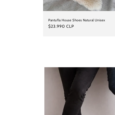
Pantufla House Shoes Natural Unisex
Precio
$23.990 CLP
habitual