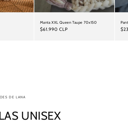
Manta XXL Queen Taupe 70x150
Pant
Precio
$61.990 CLP
Pre
$2
habitual
hab
OES DE LANA
LAS UNISEX