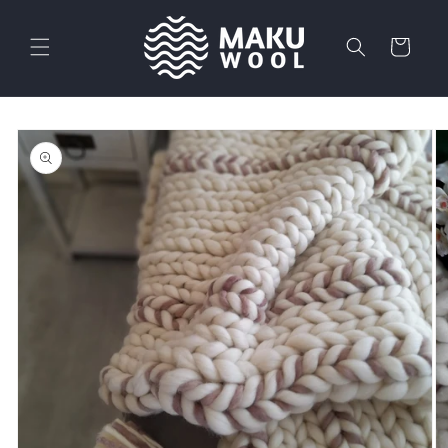
Ir
directamente
al contenido
Carrito
Ir
directamente
a la
información
del producto