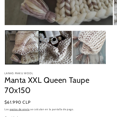
Abrir
Ab
elemento
e
multimedia
mu
1
2
en
e
una
u
ventana
v
modal
m
LANAS MAKU WOOL
Manta XXL Queen Taupe
70x150
Precio
$61.990 CLP
habitual
Los
gastos de envío
se calculan en la pantalla de pago.