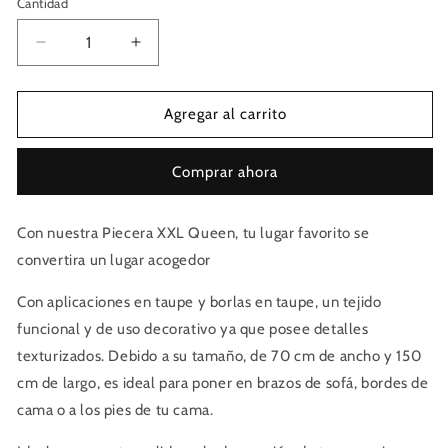
Cantidad
Cantidad
Reducir
Aumentar
cantidad
cantidad
para
para
Manta
Manta
Agregar al carrito
XXL
XXL
Queen
Queen
Comprar ahora
Taupe
Taupe
70x150
70x150
Con nuestra Piecera XXL Queen, tu lugar favorito se
convertira un lugar acogedor
Con aplicaciones en taupe y borlas en taupe, un tejido
funcional y de uso decorativo ya que posee detalles
texturizados. Debido a su tamaño, de 70 cm de ancho y 150
cm de largo, es ideal para poner en brazos de sofá, bordes de
cama o a los pies de tu cama.