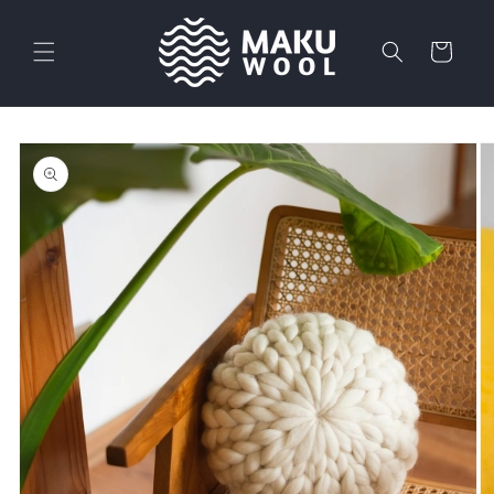
Ir
directamente
al contenido
Carrito
Ir
directamente
a la
información
del producto