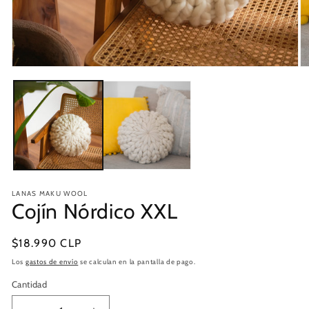
Abrir
Ab
elemento
e
multimedia
mu
1
2
en
e
una
u
ventana
v
modal
m
LANAS MAKU WOOL
Cojín Nórdico XXL
Precio
$18.990 CLP
habitual
Los
gastos de envío
se calculan en la pantalla de pago.
Cantidad
Cantidad