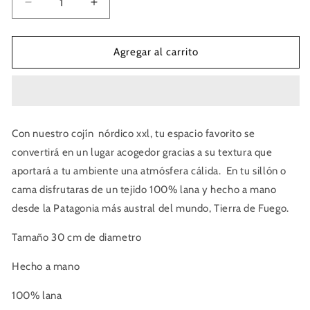
Reducir
Aumentar
cantidad
cantidad
para
para
Cojín
Cojín
Agregar al carrito
Nórdico
Nórdico
XXL
XXL
Con nuestro cojín nórdico xxl, tu espacio favorito se
convertirá en un lugar acogedor gracias a su textura que
aportará a tu ambiente una atmósfera cálida. En tu sillón o
cama disfrutaras de un tejido 100% lana y hecho a mano
desde la Patagonia más austral del mundo, Tierra de Fuego.
Tamaño 30 cm de diametro
Hecho a mano
100% lana